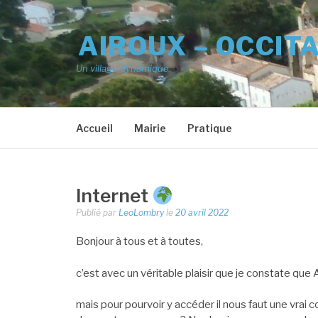
Aller
au
AIROUX – OCCIT
contenu
Un village dynamique
Accueil
Mairie
Pratique
Internet
Publié par
LeoLombry
le
20 avril 2022
Bonjour à tous et à toutes,
c’est avec un véritable plaisir que je constate que A
mais pour pourvoir y accéder il nous faut une vrai c