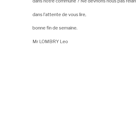
dans notre commune ? Ne devrions nous pas relan
dans l’attente de vous lire,
bonne fin de semaine.
Mr LOMBRY Leo