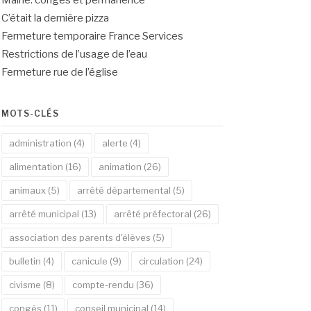
Mairie: congés et permanence
C’était la dernière pizza
Fermeture temporaire France Services
Restrictions de l’usage de l’eau
Fermeture rue de l’église
MOTS-CLÉS
administration
(4)
alerte
(4)
alimentation
(16)
animation
(26)
animaux
(5)
arrêté départemental
(5)
arrêté municipal
(13)
arrêté préfectoral
(26)
association des parents d'élèves
(5)
bulletin
(4)
canicule
(9)
circulation
(24)
civisme
(8)
compte-rendu
(36)
congés
(11)
conseil municipal
(14)