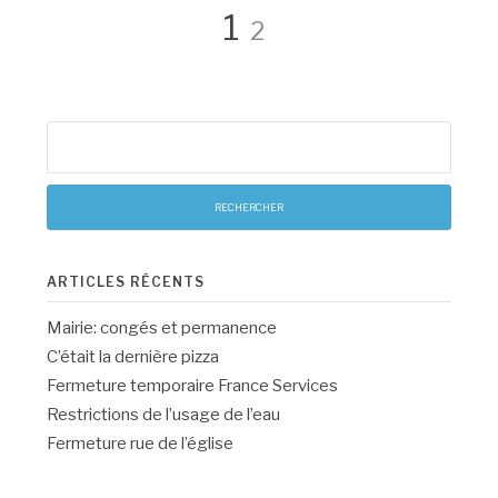
Pagination
Page
Page
1
2
des
Rechercher :
publications
ARTICLES RÉCENTS
Mairie: congés et permanence
C’était la dernière pizza
Fermeture temporaire France Services
Restrictions de l’usage de l’eau
Fermeture rue de l’église