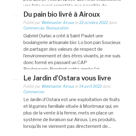
une liste aussi complète que possible de…
Du pain bio livré à Airoux
Publié par
Webmaster Airoux
le
22 octobre 2022
dans
Commerces
,
Restauration
Gabriel Ourlac a créé à Saint Paulet une
boulangerie artisanale bio: Lo bon pan Soucieux
de partager des valeurs de respect de
l’environnement et des êtres vivants, je me suis
donc formé en passant un CAP
Boulangerie.Pendant cette année j’ai…
Le Jardin d’Ostara vous livre
Publié par
Webmaster Airoux
le
14 avril 2022
dans
Commerces
Le Jardin d’Ostara est une exploitation de fruits
et légumes familiale située à Montmaur qui, en
plus de la vente à la ferme, mets en place un
système de livraison sur Airoux. Les produits,
lorsqu’ils ne viennent pas directement de…