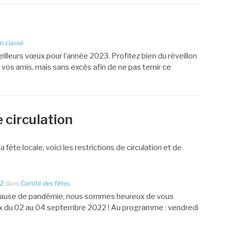
n classé
lleurs vœux pour l’année 2023. Profitez bien du réveillon
vos amis, mais sans excès afin de ne pas ternir ce
 circulation
ête locale, voici les restrictions de circulation et de
mbre 08h au 04 septembre 23h, la rue de l’ancienne forge
22
dans
Comité des fêtes
r cause de pandémie, nous sommes heureux de vous
oux du 02 au 04 septembre 2022 ! Au programme : vendredi