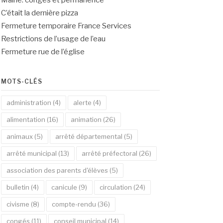
Mairie: congés et permanence
C’était la dernière pizza
Fermeture temporaire France Services
Restrictions de l’usage de l’eau
Fermeture rue de l’église
MOTS-CLÉS
administration
(4)
alerte
(4)
alimentation
(16)
animation
(26)
animaux
(5)
arrêté départemental
(5)
arrêté municipal
(13)
arrêté préfectoral
(26)
association des parents d'élèves
(5)
bulletin
(4)
canicule
(9)
circulation
(24)
civisme
(8)
compte-rendu
(36)
congés
(11)
conseil municipal
(14)