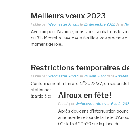
Meilleurs vœux 2023
Publié par
Webmaster Airoux
le
29 décembre 2022
dans
No
Avec un peu d’avance, nous vous souhaitons les mei
du 31 décembre, avec vos familles, vos proches et 
moment de joie…
Restrictions temporaires de
Publié par
Webmaster Airoux
le
28 août 2022
dans
Arrêtés
Conformément à l’arrêté N°2022/37, en raison de la f
stationnement qui seront en vigueur: du 1er septe
Airoux en fête !
(partie à côté de la…
Publié par
Webmaster Airoux
le
6 août 20
Après deux ans d’interruption pou
annoncer le retour de la Fête d’Air
02 : loto à 20h30 sur la place du…