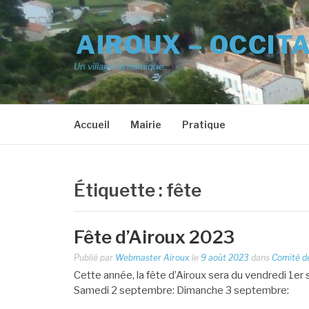
Aller
au
AIROUX – OCCIT
contenu
Un village dynamique
Accueil
Mairie
Pratique
Étiquette :
fête
Fête d’Airoux 2023
Publié par
Webmaster Airoux
le
9 août 2023
dans
Comité d
Cette année, la fête d’Airoux sera du vendredi 1
Samedi 2 septembre: Dimanche 3 septembre: