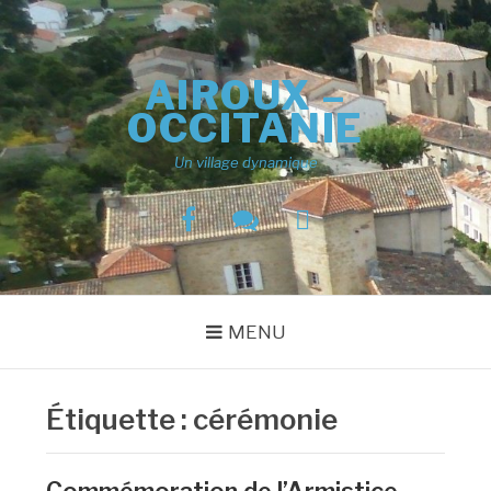
Aller
au
contenu
AIROUX –
OCCITANIE
Un village dynamique
Facebook
Tchat
Comptes-
du
rendus
Lauragais
du
conseil
municipal
MENU
Étiquette :
cérémonie