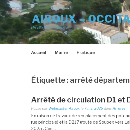
Aller
au
AIROUX – OCCIT
contenu
Un village dynamique
Accueil
Mairie
Pratique
Étiquette :
arrêté départem
Arrêté de circulation D1 et
Publié par
Webmaster Airoux
le
7 mai 2025
dans
Arrêtés
En raison de travaux de remplacement des poteaux F
rue principale) et la D217 (route de Soupex vers La
2025 : Ces…