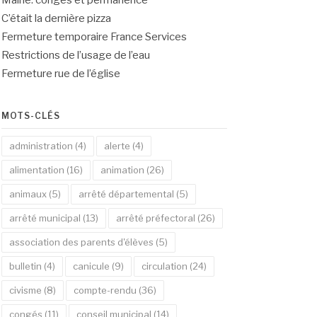
Mairie: congés et permanence
C’était la dernière pizza
Fermeture temporaire France Services
Restrictions de l’usage de l’eau
Fermeture rue de l’église
MOTS-CLÉS
administration
(4)
alerte
(4)
alimentation
(16)
animation
(26)
animaux
(5)
arrêté départemental
(5)
arrêté municipal
(13)
arrêté préfectoral
(26)
association des parents d'élèves
(5)
bulletin
(4)
canicule
(9)
circulation
(24)
civisme
(8)
compte-rendu
(36)
congés
(11)
conseil municipal
(14)