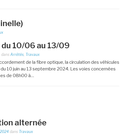
inelle)
ux
 la circulation sera alternée sur la D1 entre Borde Neuve et
e du 10/06 au 13/09
-dessous l’arrêté départemental et le plan de la zone…
4
dans
Arrêtés
,
Travaux
ccordement de la fibre optique, la circulation des véhicules
es du 10 juin au 13 septembre 2024. Les voies concernées
bles de 08h00 à…
chambres Télécom par l’entreprise SOBECA la circulation
tion alternée
5/2024
 2024
dans
Travaux