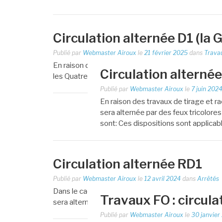
Circulation alternée D1 (la G
Publié par
Webmaster Airoux
le
21 février 2025
dans
Trava
En raison des travaux de tirage de la fibre optique,
Circulation alterné
les Quatre Cussous du 03 mars au 06 juin 2025. Ci
Publié par
Webmaster Airoux
le
7 juin 202
En raison des travaux de tirage et ra
sera alternée par des feux tricolor
sont: Ces dispositions sont applica
Circulation alternée RD1
Publié par
Webmaster Airoux
le
12 avril 2024
dans
Arrêtés
Dans le cadre des travaux de pose de tampons de 
Travaux FO : circula
sera alternée sur la RD1 du 15/04/2024 au 03/0
Publié par
Webmaster Airoux
le
30 janvier