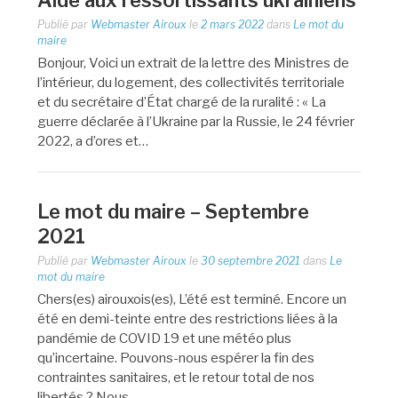
Aide aux ressortissants ukrainiens
Publié par
Webmaster Airoux
le
2 mars 2022
dans
Le mot du
maire
Bonjour, Voici un extrait de la lettre des Ministres de
l’intérieur, du logement, des collectivités territoriale
et du secrétaire d’État chargé de la ruralité : « La
guerre déclarée à l’Ukraine par la Russie, le 24 février
2022, a d’ores et…
Le mot du maire – Septembre
2021
Publié par
Webmaster Airoux
le
30 septembre 2021
dans
Le
mot du maire
Chers(es) airouxois(es), L’été est terminé. Encore un
été en demi-teinte entre des restrictions liées à la
pandémie de COVID 19 et une météo plus
qu’incertaine. Pouvons-nous espérer la fin des
contraintes sanitaires, et le retour total de nos
libertés ? Nous…