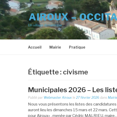
Aller
au
AIROUX – OCCIT
contenu
Un village dynamique
Accueil
Mairie
Pratique
Étiquette :
civisme
Municipales 2026 – Les list
Publié par
Webmaster Airoux
le
27 février 2026
dans
Mairi
Nous vous présentons les listes des candidatures 
auront lieu les dimanches 15 mars et 22 mars. Cet
pour Airoux« , menée par Cédric MALRIEU, maire