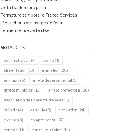
Mairie: congés et permanence
C’était la dernière pizza
Fermeture temporaire France Services
Restrictions de l’usage de l’eau
Fermeture rue de l’église
MOTS-CLÉS
administration
(4)
alerte
(4)
alimentation
(16)
animation
(26)
animaux
(5)
arrêté départemental
(5)
arrêté municipal
(13)
arrêté préfectoral
(26)
association des parents d'élèves
(5)
bulletin
(4)
canicule
(9)
circulation
(24)
civisme
(8)
compte-rendu
(36)
congés
(11)
conseil municipal
(14)