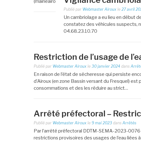
(mairieairoux@orange.fr) avec…
Publié par
Webmaster Airoux
le
27 avril 2
Un cambriolage a eu lieu en début d
constatez des véhicules suspects, n
04.68.23.10.70
Restriction de l’usage de l’e
Publié par
Webmaster Airoux
le
30 janvier 2024
dans
Arrêt
En raison de l’état de sécheresse qui persiste en
d’Airoux (en zone Bassin versant du Fresquel) est 
consommations et des les réduire au strict…
Arrêté préfectoral – Restric
Publié par
Webmaster Airoux
le
9 mai 2023
dans
Arrêtés
Par l’arrêté préfectoral DDTM-SEMA-2023-0076 d
restrictions provisoires des usages de l’eau liées