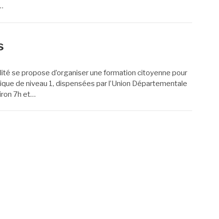
e…
s
e
cipalité se propose d’organiser une formation citoyenne pour
ivique de niveau 1, dispensées par l’Union Départementale
iron 7h et…