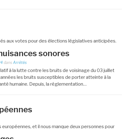
lés aux votes pour des élections législatives anticipées.
résence de quatre personnes pour assurer la tenue du
 nuisances sonores
ent…
24
dans
Arrêtés
if à la lutte contre les bruits de voisinage du 03 juillet
nnées les bruits susceptibles de porter atteinte à la
a santé humaine. Depuis, la réglementation…
opéennes
ns européennes, et il nous manque deux personnes pour
ur là, merci de le faire savoir à la mairie
ages