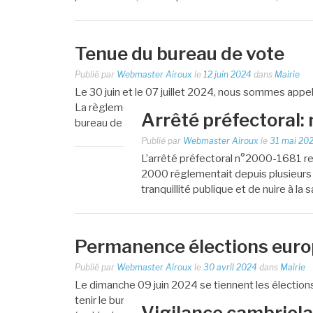
Tenue du bureau de vote
Publié par
Webmaster Airoux
le
12 juin 2024
dans
Mairie
Le 30 juin et le 07 juillet 2024, nous sommes appe
La règlementation électorale française exige la p
Arrêté préfectoral:
bureau de vote. Les conseillers municipaux assur
Publié par
Webmaster Airoux
le
31 mai 20
L’arrêté préfectoral n°2000-1681 relat
2000 réglementait depuis plusieurs a
tranquillité publique et de nuire à l
Permanence élections eur
Publié par
Webmaster Airoux
le
30 avril 2024
dans
Mairie
Le dimanche 09 juin 2024 se tiennent les électio
tenir le bureau de vote : Si vous êtes disponible ce jo
Vigilance cambriol