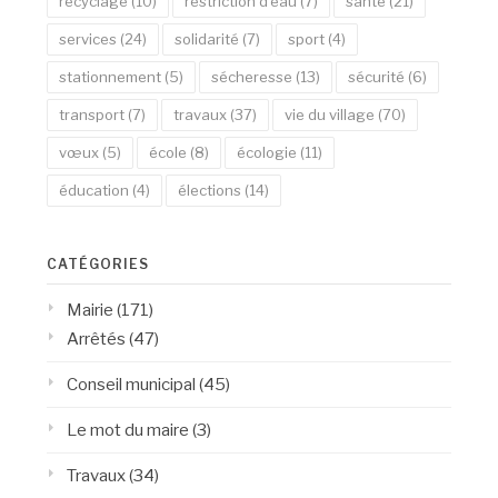
recyclage
(10)
restriction d'eau
(7)
santé
(21)
services
(24)
solidarité
(7)
sport
(4)
stationnement
(5)
sécheresse
(13)
sécurité
(6)
transport
(7)
travaux
(37)
vie du village
(70)
vœux
(5)
école
(8)
écologie
(11)
éducation
(4)
élections
(14)
CATÉGORIES
Mairie
(171)
Arrêtés
(47)
Conseil municipal
(45)
Le mot du maire
(3)
Travaux
(34)