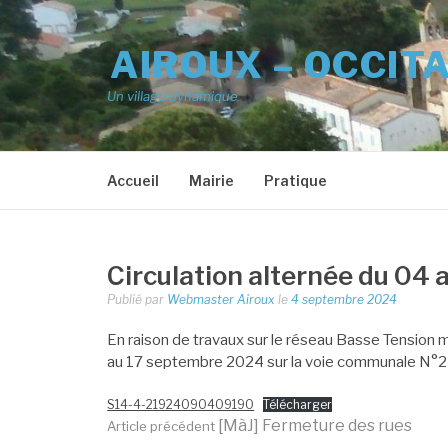
Aller
au
AIROUX – OCCIT
contenu
Un village dynamique
Accueil
Mairie
Pratique
Circulation alternée du 04
Publié par
Webmaster Airoux
le
4 septembre 2024
En raison de travaux sur le réseau Basse Tension m
au 17 septembre 2024 sur la voie communale N°2 (
S14-4-21924090409190
Télécharger
Lire
[MàJ] Fermeture des rues
Article précédent