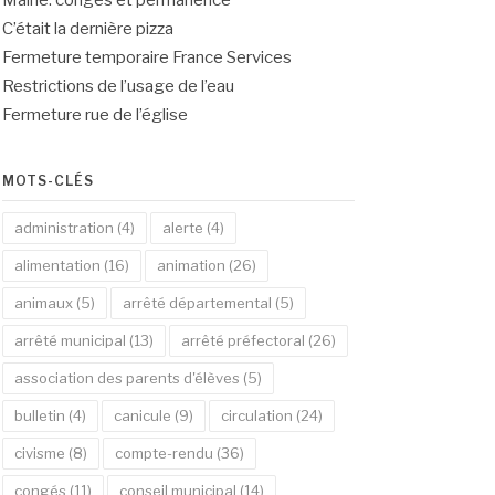
Mairie: congés et permanence
C’était la dernière pizza
Fermeture temporaire France Services
Restrictions de l’usage de l’eau
Fermeture rue de l’église
MOTS-CLÉS
administration
(4)
alerte
(4)
alimentation
(16)
animation
(26)
animaux
(5)
arrêté départemental
(5)
arrêté municipal
(13)
arrêté préfectoral
(26)
association des parents d'élèves
(5)
bulletin
(4)
canicule
(9)
circulation
(24)
civisme
(8)
compte-rendu
(36)
congés
(11)
conseil municipal
(14)