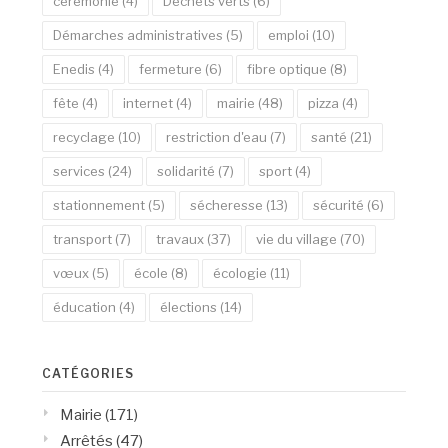
cérémonie
(4)
Déchets verts
(6)
Démarches administratives
(5)
emploi
(10)
Enedis
(4)
fermeture
(6)
fibre optique
(8)
fête
(4)
internet
(4)
mairie
(48)
pizza
(4)
recyclage
(10)
restriction d'eau
(7)
santé
(21)
services
(24)
solidarité
(7)
sport
(4)
stationnement
(5)
sécheresse
(13)
sécurité
(6)
transport
(7)
travaux
(37)
vie du village
(70)
vœux
(5)
école
(8)
écologie
(11)
éducation
(4)
élections
(14)
CATÉGORIES
Mairie
(171)
Arrêtés
(47)