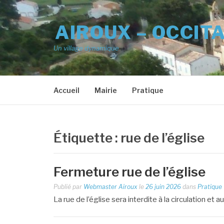
Aller
au
AIROUX – OCCIT
contenu
Un village dynamique
Accueil
Mairie
Pratique
Étiquette :
rue de l’église
Fermeture rue de l’église
Publié par
Webmaster Airoux
le
26 juin 2026
dans
Pratique
La rue de l’église sera interdite à la circulation e