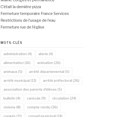
Mairie: congés et permanence
C’était la dernière pizza
Fermeture temporaire France Services
Restrictions de l’usage de l’eau
Fermeture rue de l’église
MOTS-CLÉS
administration
(4)
alerte
(4)
alimentation
(16)
animation
(26)
animaux
(5)
arrêté départemental
(5)
arrêté municipal
(13)
arrêté préfectoral
(26)
association des parents d'élèves
(5)
bulletin
(4)
canicule
(9)
circulation
(24)
civisme
(8)
compte-rendu
(36)
congés
(11)
conseil municipal
(14)