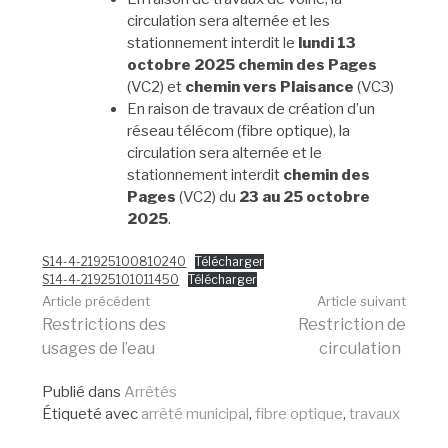
circulation sera alternée et les
stationnement interdit le
lundi 13
octobre 2025
chemin des Pages
(VC2) et
chemin vers Plaisance
(VC3)
En raison de travaux de création d’un
réseau télécom (fibre optique), la
circulation sera alternée et le
stationnement interdit
chemin des
Pages
(VC2) du
23 au 25 octobre
2025
.
S14-4-21925100810240
Télécharger
S14-4-21925101011450
Télécharger
Lire
Article précédent
Article suivant
Restrictions des
Restriction de
usages de l’eau
circulation
la
Publié dans
Arrêtés
Étiqueté avec
arrêté municipal
,
fibre optique
,
travaux
suite