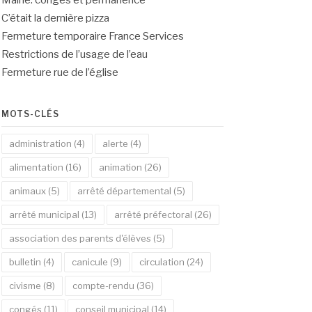
Mairie: congés et permanence
C’était la dernière pizza
Fermeture temporaire France Services
Restrictions de l’usage de l’eau
Fermeture rue de l’église
MOTS-CLÉS
administration
(4)
alerte
(4)
alimentation
(16)
animation
(26)
animaux
(5)
arrêté départemental
(5)
arrêté municipal
(13)
arrêté préfectoral
(26)
association des parents d'élèves
(5)
bulletin
(4)
canicule
(9)
circulation
(24)
civisme
(8)
compte-rendu
(36)
congés
(11)
conseil municipal
(14)