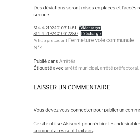
Des déviations seront mises en places et l’accès re
secours.
S14-4-21924010311481
Télécharger
S14-4-21924010312280
Télécharger
Lire
Fermeture voie communale
Article précédent
N°4
la
Publié dans
Arrêtés
Étiqueté avec
arrêté municipal
,
arrêté préfectoral
,
suite
LAISSER UN COMMENTAIRE
Vous devez
vous connecter
pour publier un comme
Ce site utilise Akismet pour réduire les indésirable
commentaires sont traitées
.