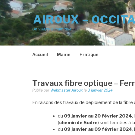
Aller
au
AIROUX – OCCIT
contenu
Un village dynamique
Accueil
Mairie
Pratique
Travaux fibre optique – Fe
Publié par
Webmaster Airoux
le
3 janvier 2024
En raisons des travaux de déploiement de la fibre o
du
09 janvier au 20 février 2024
,
(
chemin de Sudre
) sont fermées à l
du
09 janvier au 09 février 2024
,