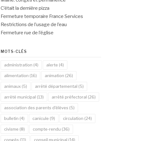
Mairie: congés et permanence
C’était la dernière pizza
Fermeture temporaire France Services
Restrictions de l’usage de l’eau
Fermeture rue de l’église
MOTS-CLÉS
administration
(4)
alerte
(4)
alimentation
(16)
animation
(26)
animaux
(5)
arrêté départemental
(5)
arrêté municipal
(13)
arrêté préfectoral
(26)
association des parents d'élèves
(5)
bulletin
(4)
canicule
(9)
circulation
(24)
civisme
(8)
compte-rendu
(36)
congés
(11)
conseil municipal
(14)