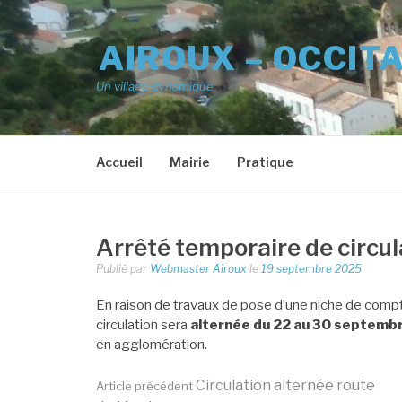
Aller
au
AIROUX – OCCIT
contenu
Un village dynamique
Accueil
Mairie
Pratique
Arrêté temporaire de circul
Publié par
Webmaster Airoux
le
19 septembre 2025
En raison de travaux de pose d’une niche de compteur
circulation sera
alternée du 22 au 30 septemb
en agglomération.
Circulation alternée route
Article précédent