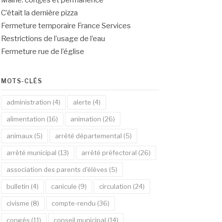
Mairie: congés et permanence
C’était la dernière pizza
Fermeture temporaire France Services
Restrictions de l’usage de l’eau
Fermeture rue de l’église
MOTS-CLÉS
administration
(4)
alerte
(4)
alimentation
(16)
animation
(26)
animaux
(5)
arrêté départemental
(5)
arrêté municipal
(13)
arrêté préfectoral
(26)
association des parents d'élèves
(5)
bulletin
(4)
canicule
(9)
circulation
(24)
civisme
(8)
compte-rendu
(36)
congés
(11)
conseil municipal
(14)