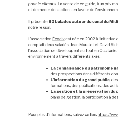
pour le climat »
. La vente de ce guide, à un prix m
et de mener des actions en faveur de l’environnemen
Il présente
80 balades autour du canal du Mid
notre région.
L’association
Écodiv
est née en 2002 à l’initiative 
comptait deux salariés, Jean Muratet et David Richi
l’association se développent surtout en Occitanie. 
environnement à travers différents axes :
La connaissance du patrimoine n
des prospections dans différents doma
L’information du grand public
, de
formations, des publications, des actio
La gestion et la préservation du 
plans de gestion, la participation à d
Pour plus d’informations, suivez ce lien:
https://www