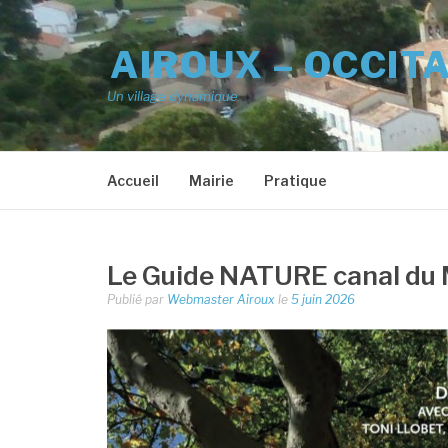
Aller
au
AIROUX – OCCIT
contenu
Un village dynamique
Accueil
Mairie
Pratique
Le Guide NATURE canal du 
Publié par
Webmaster Airoux
le
5 juin 2026