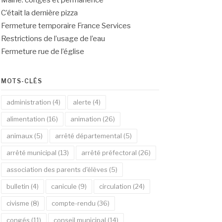
Mairie: congés et permanence
C’était la dernière pizza
Fermeture temporaire France Services
Restrictions de l’usage de l’eau
Fermeture rue de l’église
MOTS-CLÉS
administration
(4)
alerte
(4)
alimentation
(16)
animation
(26)
animaux
(5)
arrêté départemental
(5)
arrêté municipal
(13)
arrêté préfectoral
(26)
association des parents d'élèves
(5)
bulletin
(4)
canicule
(9)
circulation
(24)
civisme
(8)
compte-rendu
(36)
congés
(11)
conseil municipal
(14)