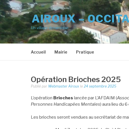
Aller
au
AIROUX – OCCIT
contenu
Un village dynamique
Accueil
Mairie
Pratique
Opération Brioches 2025
Publié par
Webmaster Airoux
le
24 septembre 2025
L’opération
Brioches
lancée par L’AFDAIM (
Assoc
Personnes Handicapées Mentales
) aura lieu du
Les brioches seront vendues au secrétariat de mai