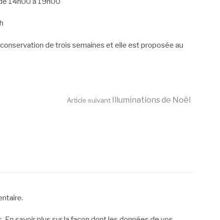
 de 14h00 à 19h00
h
 conservation de trois semaines et elle est proposée au
Illuminations de Noël
Article suivant
ntaire.
s.
En savoir plus sur la façon dont les données de vos