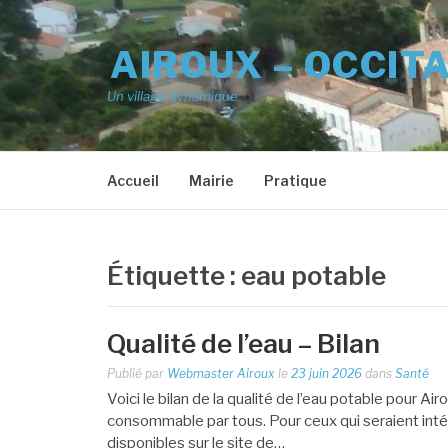
Aller
au
AIROUX – OCCIT
contenu
Un village dynamique
Accueil
Mairie
Pratique
Étiquette :
eau potable
Qualité de l’eau – Bilan
Publié par
Webmaster Airoux
le
23 juin 2026
dans
Santé
Voici le bilan de la qualité de l’eau potable pour Ai
consommable par tous. Pour ceux qui seraient inté
disponibles sur le site de…