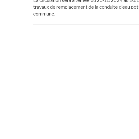
La circulation sera alternée du 25/11/2024 au 20/
travaux de remplacement de la conduite d’eau po
commune.