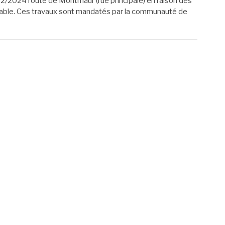
12/2024 route de Montmaur (rue principale) en raison des
table. Ces travaux sont mandatés par la communauté de