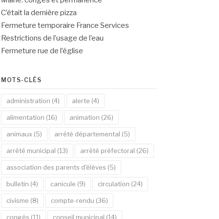
Mairie: congés et permanence
C’était la dernière pizza
Fermeture temporaire France Services
Restrictions de l’usage de l’eau
Fermeture rue de l’église
MOTS-CLÉS
administration
(4)
alerte
(4)
alimentation
(16)
animation
(26)
animaux
(5)
arrêté départemental
(5)
arrêté municipal
(13)
arrêté préfectoral
(26)
association des parents d'élèves
(5)
bulletin
(4)
canicule
(9)
circulation
(24)
civisme
(8)
compte-rendu
(36)
congés
(11)
conseil municipal
(14)