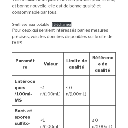
et bonne nouvelle, elle est de bonne qualité et
consommable par tous.
Synthese_eau_potable
Télécharger
Pour ceux qui seraient intéressés par les mesures
précises, voici les données disponibles sur le site de
l’ARS.
Référenc
Paramèt
Limite de
Valeur
e de
re
qualité
qualité
Entéroco
ques
<1
≤ 0
/100ml-
n/(100mL)
n/(100mL)
MS
Bact. et
spores
<1
≤ 0
sulfito-
n/(100mL)
n/(100mL)