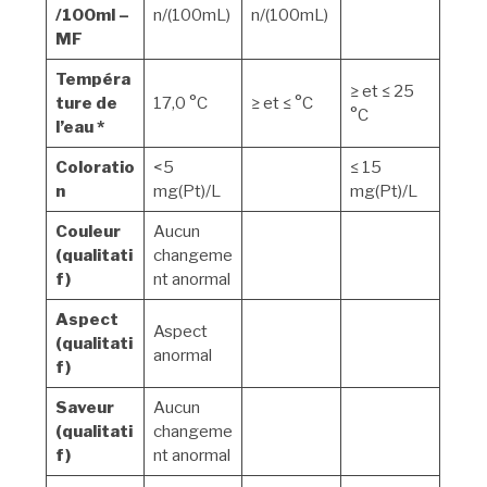
/100ml –
n/(100mL)
n/(100mL)
MF
Tempéra
≥ et ≤ 25
ture de
17,0 °C
≥ et ≤ °C
°C
l’eau *
Coloratio
<5
≤ 15
n
mg(Pt)/L
mg(Pt)/L
Couleur
Aucun
(qualitati
changeme
f)
nt anormal
Aspect
Aspect
(qualitati
anormal
f)
Saveur
Aucun
(qualitati
changeme
f)
nt anormal