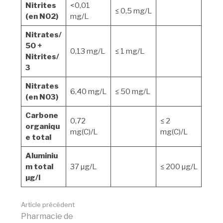
Nitrites
<0,01
≤ 0,5 mg/L
(en NO2)
mg/L
Nitrates/
50 +
0,13 mg/L
≤ 1 mg/L
Nitrites/
3
Nitrates
6,40 mg/L
≤ 50 mg/L
(en NO3)
Carbone
0,72
≤ 2
organiqu
mg(C)/L
mg(C)/L
e total
Aluminiu
m total
37 µg/L
≤ 200 µg/L
µg/l
Lire
Article précédent
Pharmacie de