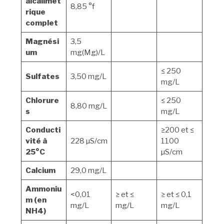
alcalimét
8,85 °f
rique
complet
Magnési
3,5
um
mg(Mg)/L
≤ 250
Sulfates
3,50 mg/L
mg/L
Chlorure
≤ 250
8,80 mg/L
s
mg/L
Conducti
≥200 et ≤
vité à
228 µS/cm
1100
25°C
µS/cm
Calcium
29,0 mg/L
Ammoniu
<0,01
≥ et ≤
≥ et ≤ 0,1
m (en
mg/L
mg/L
mg/L
NH4)