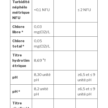
Turbidité
néphélo
<0,1 NFU
≤ 2 NFU
métrique
NFU
Chlore
0,03
libre *
mg(Cl2)/L
Chlore
0,05
total *
mg(Cl2)/L
Titre
hydrotim
8,69 °f
étrique
8,30 unité
≥6,5 et ≤ 9
pH
pH
unité pH
8,2 unité
≥6,5 et ≤ 9
pH *
pH
unité pH
Titre