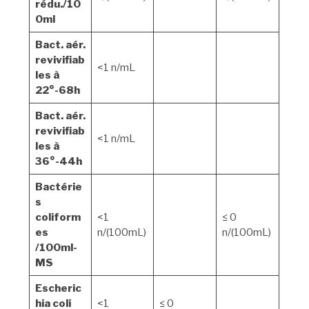
rédu./10
0ml
Bact. aér.
revivifiab
<1 n/mL
les à
22°-68h
Bact. aér.
revivifiab
<1 n/mL
les à
36°-44h
Bactérie
s
coliform
<1
≤ 0
es
n/(100mL)
n/(100mL)
/100ml-
MS
Escheric
hia coli
<1
≤ 0