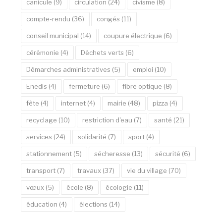
canicule
(9)
circulation
(24)
civisme
(8)
compte-rendu
(36)
congés
(11)
conseil municipal
(14)
coupure électrique
(6)
cérémonie
(4)
Déchets verts
(6)
Démarches administratives
(5)
emploi
(10)
Enedis
(4)
fermeture
(6)
fibre optique
(8)
fête
(4)
internet
(4)
mairie
(48)
pizza
(4)
recyclage
(10)
restriction d'eau
(7)
santé
(21)
services
(24)
solidarité
(7)
sport
(4)
stationnement
(5)
sécheresse
(13)
sécurité
(6)
transport
(7)
travaux
(37)
vie du village
(70)
vœux
(5)
école
(8)
écologie
(11)
éducation
(4)
élections
(14)