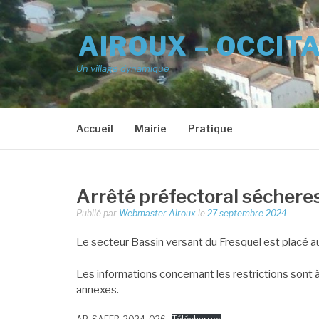
Aller
au
AIROUX – OCCIT
contenu
Un village dynamique
Accueil
Mairie
Pratique
Arrêté préfectoral séchere
Publié par
Webmaster Airoux
le
27 septembre 2024
Le secteur Bassin versant du Fresquel est placé a
Les informations concernant les restrictions sont à l
annexes.