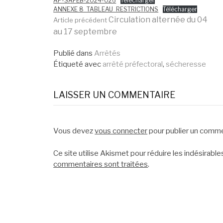
AP-SAFEB-2024-026
Télécharger
ANNEXE 8_TABLEAU_RESTRICTIONS
Télécharger
Lire
Circulation alternée du 04
Article précédent
au 17 septembre
la
Publié dans
Arrêtés
Étiqueté avec
arrêté préfectoral
,
sécheresse
suite
LAISSER UN COMMENTAIRE
Vous devez
vous connecter
pour publier un comme
Ce site utilise Akismet pour réduire les indésirable
commentaires sont traitées
.