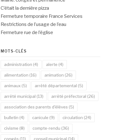
Mairie: congés et permanence
C’était la dernière pizza
Fermeture temporaire France Services
Restrictions de l’usage de l’eau
Fermeture rue de l’église
MOTS-CLÉS
administration
(4)
alerte
(4)
alimentation
(16)
animation
(26)
animaux
(5)
arrêté départemental
(5)
arrêté municipal
(13)
arrêté préfectoral
(26)
association des parents d'élèves
(5)
bulletin
(4)
canicule
(9)
circulation
(24)
civisme
(8)
compte-rendu
(36)
congés
(11)
conseil municipal
(14)