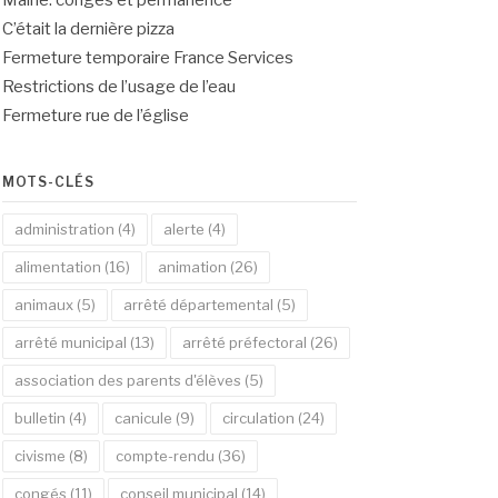
Mairie: congés et permanence
C’était la dernière pizza
Fermeture temporaire France Services
Restrictions de l’usage de l’eau
Fermeture rue de l’église
MOTS-CLÉS
administration
(4)
alerte
(4)
alimentation
(16)
animation
(26)
animaux
(5)
arrêté départemental
(5)
arrêté municipal
(13)
arrêté préfectoral
(26)
association des parents d'élèves
(5)
bulletin
(4)
canicule
(9)
circulation
(24)
civisme
(8)
compte-rendu
(36)
congés
(11)
conseil municipal
(14)