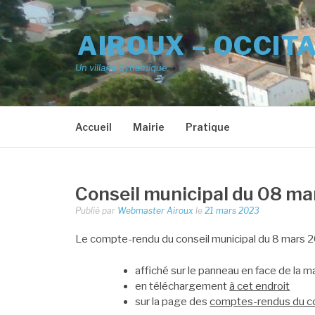
Aller
au
AIROUX – OCCIT
contenu
Un village dynamique
Accueil
Mairie
Pratique
Conseil municipal du 08 m
Publié par
Webmaster Airoux
le
21 mars 2023
Le compte-rendu du conseil municipal du 8 mars 20
affiché sur le panneau en face de la ma
en téléchargement
à cet endroit
sur la page des
comptes-rendus du co