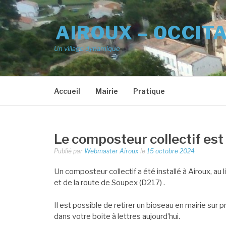
Aller
au
AIROUX – OCCIT
contenu
Un village dynamique
Accueil
Mairie
Pratique
Le composteur collectif est 
Publié par
Webmaster Airoux
le
15 octobre 2024
Un composteur collectif a été installé à Airoux, au 
et de la route de Soupex (D217) .
Il est possible de retirer un bioseau en mairie s
dans votre boite à lettres aujourd’hui.