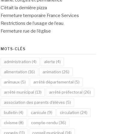
Mairie: congés et permanence
C’était la dernière pizza
Fermeture temporaire France Services
Restrictions de l’usage de l’eau
Fermeture rue de l’église
MOTS-CLÉS
administration
(4)
alerte
(4)
alimentation
(16)
animation
(26)
animaux
(5)
arrêté départemental
(5)
arrêté municipal
(13)
arrêté préfectoral
(26)
association des parents d'élèves
(5)
bulletin
(4)
canicule
(9)
circulation
(24)
civisme
(8)
compte-rendu
(36)
congés
(11)
conseil municipal
(14)