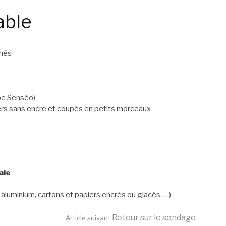
able
imés
ype Senséo)
iers sans encre et coupés en petits morceaux
ale
 aluminium, cartons et papiers encrés ou glacés, …)
Retour sur le sondage
Article suivant